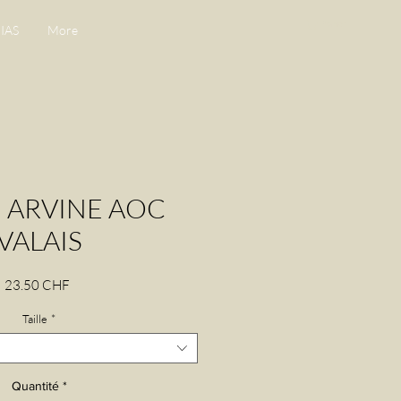
Panier
IAS
More
E ARVINE AOC
VALAIS
Prix
23.50 CHF
Taille
*
Quantité
*