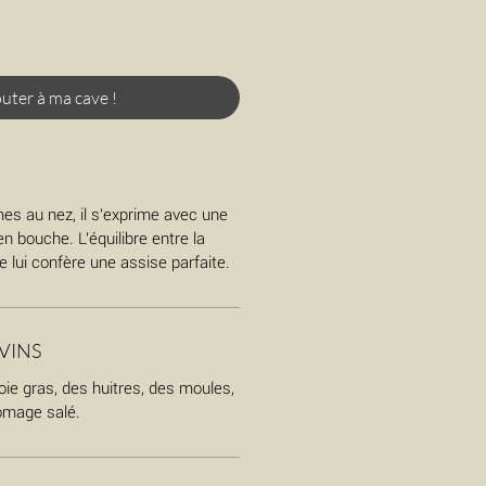
uter à ma cave !
es au nez, il s'exprime avec une
n bouche. L'équilibre entre la
e lui confère une assise parfaite.
VINS
oie gras, des huitres, des moules,
omage salé.