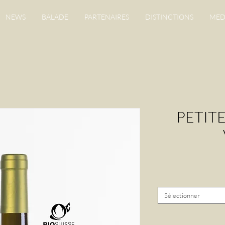
NEWS
BALADE
PARTENAIRES
DISTINCTIONS
MED
PETIT
Sélectionner