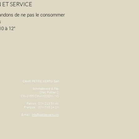
 ET SERVICE
ndons de ne pas le consommer
s
10 à 12°
CAVE
PETITE VERTU Sarl
Schmaltzried & Fils
Chez Pottier 2
CH-1955 CHAMOSON / VS
Patrick 079 213 58 46
François 079 793 14 19
E-mail
info@petite-vertu.ch